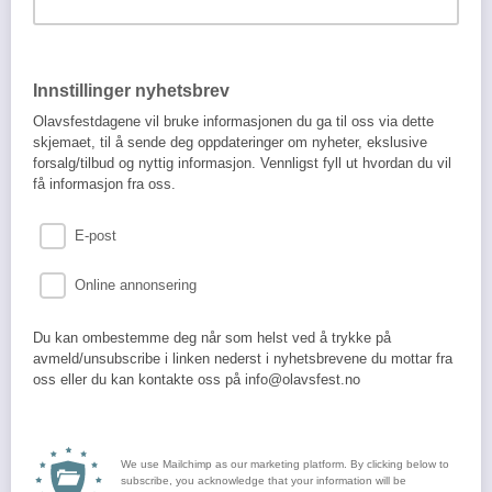
Innstillinger nyhetsbrev
Olavsfestdagene vil bruke informasjonen du ga til oss via dette
skjemaet, til å sende deg oppdateringer om nyheter, ekslusive
forsalg/tilbud og nyttig informasjon. Vennligst fyll ut hvordan du vil
få informasjon fra oss.
E-post
Online annonsering
Du kan ombestemme deg når som helst ved å trykke på
avmeld/unsubscribe i linken nederst i nyhetsbrevene du mottar fra
oss eller du kan kontakte oss på info@olavsfest.no
We use Mailchimp as our marketing platform. By clicking below to
subscribe, you acknowledge that your information will be